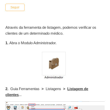
Ainda não seguido por ninguém
Seguir
Através da ferramenta de listagem, podemos verificar os
clientes de um determinado médico.
1.
Abra o Modulo Administrador.
2.
Guia Ferramentas
>
Listagens
>
Listagem de
clientes
...