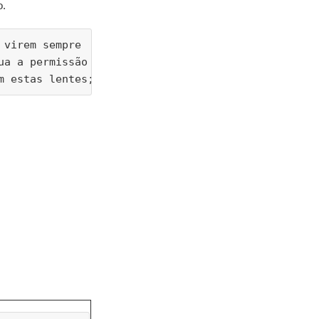
o.
 virem sempre
ua a permissão
m estas lentes;