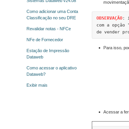
Sistemas Dataweb v24.08
movimentação
Como adicionar uma Conta
Classificação no seu DRE
OBSERVAÇÃO
: 
com a opção 
Revalidar notas - NFCe
de vender pr
NFe de Fornecedor
Para isso, p
Estação de Impressão
Dataweb
Como acessar o aplicativo
Dataweb?
Exibir mais
Acessar a fe