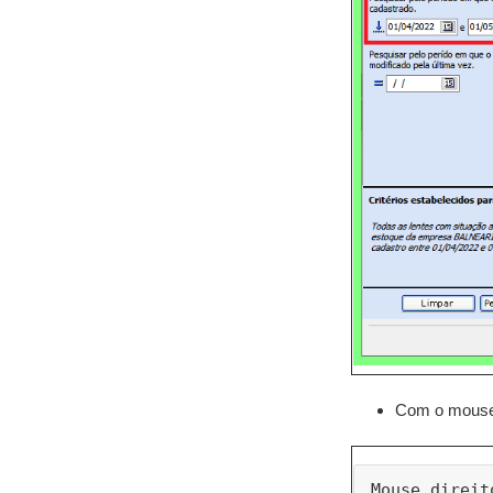
Com o mouse 
Mouse direit