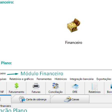
nanceiro
:
o
Plano
: