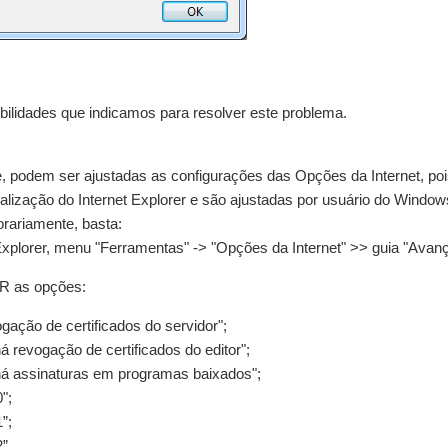
bilidades que indicamos para resolver este problema.
 podem ser ajustadas as configurações das Opções da Internet, poi
alização do Internet Explorer e são ajustadas por usuário do Windo
orariamente, basta:
 Explorer, menu "Ferramentas" -> "Opções da Internet" >> guia "Ava
 as opções:
vogação de certificados do servidor";
 há revogação de certificados do editor";
e há assinaturas em programas baixados";
0";
1”;
2”