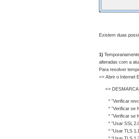
Existem duas possi
1)
Temporariamente,
alteradas com a atu
Para resolver temp
=> Abrir o Internet
=> DESMARCAR
* "Verificar re
* "Verificar se
* "Verificar s
* "Usar SSL 2.
* “Usar TLS 1.
* “Usar TLS 1.