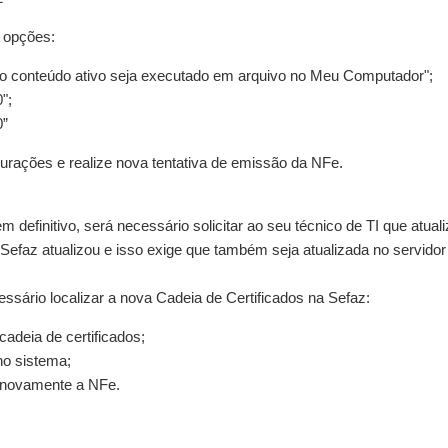
 opções:
e o conteúdo ativo seja executado em arquivo no Meu Computador";
0";
0”
gurações e realize nova tentativa de emissão da NFe.
m definitivo, será necessário solicitar ao seu técnico de TI que atual
a Sefaz atualizou e isso exige que também seja atualizada no servid
essário localizar a nova Cadeia de Certificados na Sefaz:
 cadeia de certificados;
 no sistema;
r novamente a NFe.