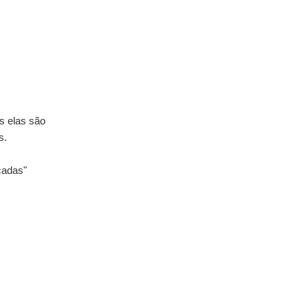
s elas são
ws.
nçadas"